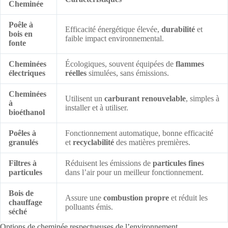
Cheminée
Poêle à
Efficacité énergétique élevée,
durabilité
et
bois en
faible impact environnemental.
fonte
Cheminées
Écologiques, souvent équipées de
flammes
électriques
réelles
simulées, sans émissions.
Cheminées
Utilisent un
carburant renouvelable
, simples à
à
installer et à utiliser.
bioéthanol
Poêles à
Fonctionnement automatique, bonne efficacité
granulés
et
recyclabilité
des matières premières.
Filtres à
Réduisent les émissions de
particules fines
particules
dans l’air pour un meilleur fonctionnement.
Bois de
Assure une
combustion propre
et réduit les
chauffage
polluants émis.
séché
Options de cheminée respectueuses de l’environnement