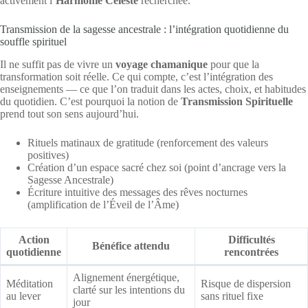
activement l’
Harmonie Céleste
recherchée.
Transmission de la sagesse ancestrale : l’intégration quotidienne du
souffle spirituel
Il ne suffit pas de vivre un
voyage chamanique
pour que la
transformation soit réelle. Ce qui compte, c’est l’intégration des
enseignements — ce que l’on traduit dans les actes, choix, et habitudes
du quotidien. C’est pourquoi la notion de
Transmission Spirituelle
prend tout son sens aujourd’hui.
Rituels matinaux de gratitude (renforcement des valeurs
positives)
Création d’un espace sacré chez soi (point d’ancrage vers la
Sagesse Ancestrale)
Écriture intuitive des messages des rêves nocturnes
(amplification de l’Éveil de l’Âme)
Action
Difficultés
Bénéfice attendu
quotidienne
rencontrées
Alignement énergétique,
Méditation
Risque de dispersion
clarté sur les intentions du
au lever
sans rituel fixe
jour