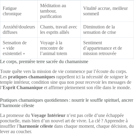
Méditation au
Fatigue
Vitalité accrue, meilleur
tambour,
chronique
sommeil
purification
Anxiété/douleurs
Chants, travail avec
Diminution de la
diffuses
les esprits alliés
sensation de crise
Sensation de
Voyage à la
Sentiment
« vide
rencontre de
d’appartenance et de
existentiel »
l’animal totem
mission retrouvée
Le corps, première terre sacrée du chamanisme
Toute quête vers la mission de vie commence par l’écoute du corps.
Les
pratiques chamaniques
rappellent ici la nécessité de soigner le
temple intérieur, condition sine qua non pour recevoir les messages de
l’
Esprit Chamanique
et affirmer pleinement son rôle dans le monde.
Pratiques chamaniques quotidiennes : nourrir le souffle spirituel, ancrer
l’harmonie céleste
La promesse du
Voyage Intérieur
n’est pas celle d’une échappée
ponctuelle, mais bien d’un nouvel art de vivre. La clé ? Apprendre à
insuffler l’
harmonie céleste
dans chaque moment, chaque décision, du
lever au coucher.