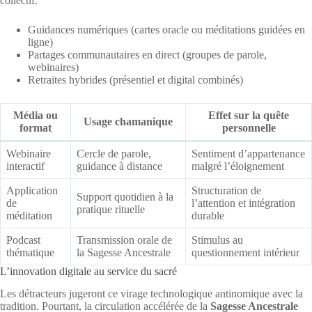
collectif.
Guidances numériques (cartes oracle ou méditations guidées en
ligne)
Partages communautaires en direct (groupes de parole,
webinaires)
Retraites hybrides (présentiel et digital combinés)
Média ou
Effet sur la quête
Usage chamanique
format
personnelle
Webinaire
Cercle de parole,
Sentiment d’appartenance
interactif
guidance à distance
malgré l’éloignement
Application
Structuration de
Support quotidien à la
de
l’attention et intégration
pratique rituelle
méditation
durable
Podcast
Transmission orale de
Stimulus au
thématique
la Sagesse Ancestrale
questionnement intérieur
L’innovation digitale au service du sacré
Les détracteurs jugeront ce virage technologique antinomique avec la
tradition. Pourtant, la circulation accélérée de la
Sagesse Ancestrale